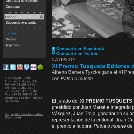
Descarga de Boletines
Contactar
Búsqueda avanzada
España
México
Argentina
Compartir en Facebook
Compartir en Twitter
07/10/2015
XI Premio Tusquets Editores 
Alberto Barrera Tyszka gana el XI Pre
con
Patria o muerte
© Copyright, 2009
Tusquets Editores, S.A.
Tel. +34 93 253 04 00
Tel. +34 93 362 33 79
Fax: +34 93 417 67 03
Fax: +34 93 209 89 19
Diagonal, 662-664 - 08034
El jurado del
XI PREMIO TUSQUETS 
Barcelona.
presidido por Juan Marsé e integrado
Vásquez, Juan Trejo, ganador en su ant
Copyright de las fotografias
Diseño web
representación de la editorial, Juan C
el premio a la obra:
Patria o muerte
de