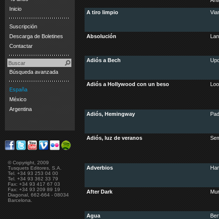
Ant
Inicio
A tiro limpio
Via
Suscripción
Descarga de Boletines
Absolución
Lan
Contactar
Adiós a Bech
Upd
Búsqueda avanzada
Adiós a Hollywood con un beso
Loo
España
México
Argentina
Adiós, Hemingway
Pad
Adiós, luz de veranos
Sem
© Copyright, 2009
Adverbios
Han
Tusquets Editores, S.A.
Tel. +34 93 253 04 00
Tel. +34 93 362 33 79
Fax: +34 93 417 67 03
Fax: +34 93 209 89 19
After Dark
Mur
Diagonal, 662-664 - 08034
Barcelona.
Agua
Ber