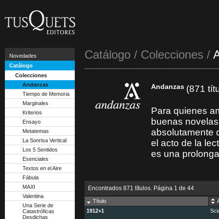
Catálogo / Colecciones /
Novedades
Catálogo
Colecciones
Andanzas
Andanzas
(871 tít
Tiempo de Memoria
Marginales
Para quienes am
Kriterios
buenas novelas 
Ensayo
absolutamente d
Metatemas
La Sonrisa Vertical
el acto de la le
Los 5 Sentidos
es una prolongad
Esenciales
Textos en el Aire
Fábula
MAXI
Encontrados 871 títulos. Página
1
de 44
Valentina
Título
Una Serie de
1912+1
Sci
Catastróficas
Desdichas