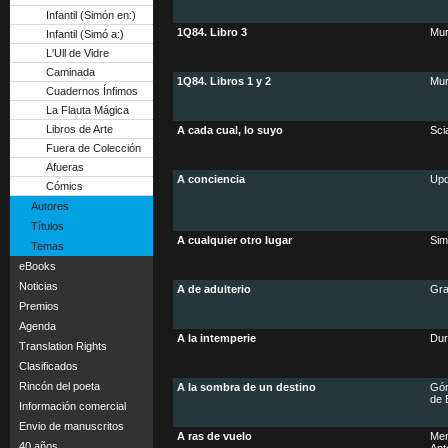
Infantil (Simón en:)
1Q84. Libro 3
Mur
Infantil (Simó a:)
L'Ull de Vidre
Caminada
1Q84. Libros 1 y 2
Mur
Cuadernos Ínfimos
La Flauta Mágica
Libros de Arte
A cada cual, lo suyo
Sci
Fuera de Colección
Afueras
A conciencia
Upd
Cómics
Autores
Títulos
A cualquier otro lugar
Sim
Temas
eBooks
Noticias
A de adulterio
Gra
Premios
Agenda
A la intemperie
Dur
Translation Rights
Clasificados
Rincón del poeta
A la sombra de un destino
Gó
de 
Información comercial
Envio de manuscritos
A ras de vuelo
Men
40 años