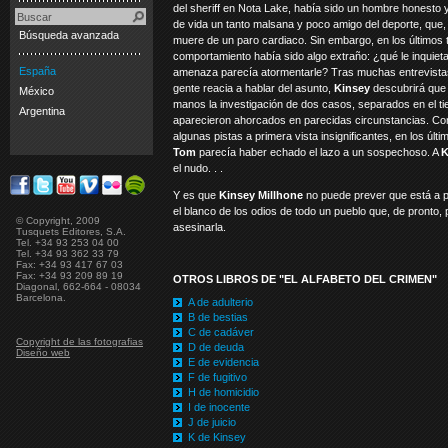
del sheriff en Nota Lake, había sido un hombre honesto 
de vida un tanto malsana y poco amigo del deporte, que, 
Búsqueda avanzada
muere de un paro cardiaco. Sin embargo, en los últimos
comportamiento había sido algo extraño: ¿qué le inquiet
España
amenaza parecía atormentarle? Tras muchas entrevista
gente reacia a hablar del asunto,
Kinsey
descubrirá qu
México
manos la investigación de dos casos, separados en el 
Argentina
aparecieron ahorcados en parecidas circunstancias. Co
algunas pistas a primera vista insignificantes, en los últ
Tom
parecía haber echado el lazo a un sospechoso. A
K
el nudo. . .
Y es que
Kinsey Millhone
no puede prever que está a p
el blanco de los odios de todo un pueblo que, de pronto,
© Copyright, 2009
asesinarla.
Tusquets Editores, S.A.
Tel. +34 93 253 04 00
Tel. +34 93 362 33 79
Fax: +34 93 417 67 03
Fax: +34 93 209 89 19
OTROS LIBROS DE "EL ALFABETO DEL CRIMEN"
Diagonal, 662-664 - 08034
Barcelona.
A de adulterio
B de bestias
C de cadáver
Copyright de las fotografias
D de deuda
Diseño web
E de evidencia
F de fugitivo
H de homicidio
I de inocente
J de juicio
K de Kinsey