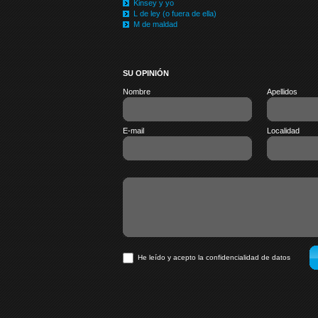
Kinsey y yo
L de ley (o fuera de ella)
M de maldad
SU OPINIÓN
Nombre
Apellidos
E-mail
Localidad
He leído y acepto la confidencialidad de datos