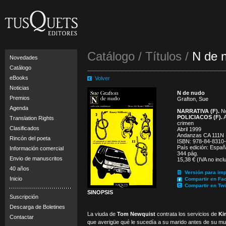
Catálogo / Títulos /
N de 
Novedades
Catálogo
eBooks
Volver
Noticias
N de nudo
Premios
Grafton, Sue
Agenda
NARRATIVA (F).
No
POLICIACOS (F).
A
Translation Rights
crimen
Clasificados
Abril 1999
Andanzas CA 111N
Rincón del poeta
ISBN: 978-84-8310
País edición: Españ
Información comercial
344 pág.
Envio de manuscritos
15,38 € (IVA no incl
40 años
Versión para imp
Inicio
Compartir en Fa
Compartir en Twi
SINOPSIS
Suscripción
Descarga de Boletines
La viuda de
Tom Newquist
contrata los servicios de
Ki
Contactar
que averigüe qué le sucedía a su marido antes de su mu