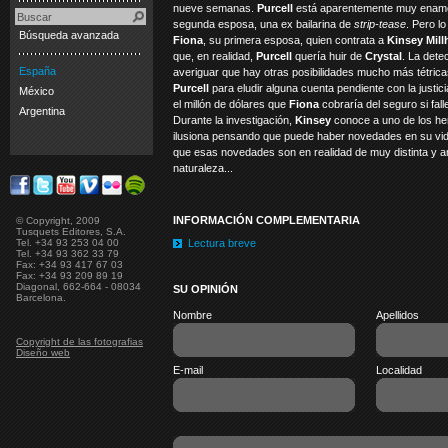
nueve semanas.
Purcell
está aparentemente muy enam
segunda esposa, una ex bailarina de
strip-tease
. Pero l
Búsqueda avanzada
Fiona
, su primera esposa, quien contrata a
Kinsey Mil
que, en realidad,
Purcell
quería huir de
Crystal
. La dete
España
averiguar que hay otras posibilidades mucho más tétric
Purcell
para eludir alguna cuenta pendiente con la justici
México
el millón de dólares que
Fiona
cobraría del seguro si fal
Argentina
Durante la investigación,
Kinsey
conoce a uno de los h
ilusiona pensando que puede haber novedades en su vid
que esas novedades son en realidad de muy distinta y
naturaleza...
INFORMACIÓN COMPLEMENTARIA
© Copyright, 2009
Tusquets Editores, S.A.
Tel. +34 93 253 04 00
Lectura breve
Tel. +34 93 362 33 79
Fax: +34 93 417 67 03
Fax: +34 93 209 89 19
Diagonal, 662-664 - 08034
SU OPINIÓN
Barcelona.
Nombre
Apellidos
Copyright de las fotografias
Diseño web
E-mail
Localidad