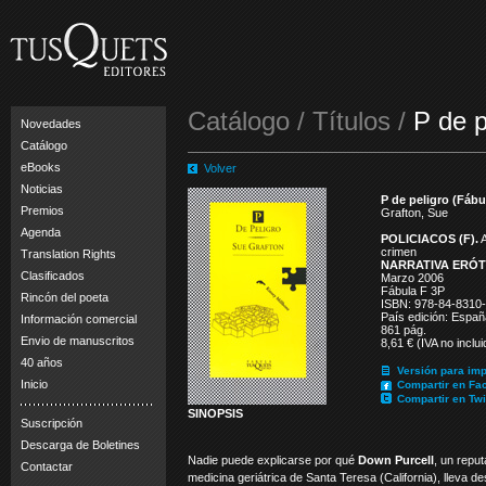
Catálogo / Títulos /
P de p
Novedades
Catálogo
eBooks
Volver
Noticias
P de peligro (Fábu
Premios
Grafton, Sue
Agenda
POLICIACOS (F).
A
crimen
Translation Rights
NARRATIVA ERÓTI
Clasificados
Marzo 2006
Fábula F 3P
Rincón del poeta
ISBN: 978-84-8310
País edición: Españ
Información comercial
861 pág.
Envio de manuscritos
8,61 € (IVA no inclui
40 años
Versión para imp
Inicio
Compartir en Fa
Compartir en Twi
SINOPSIS
Suscripción
Descarga de Boletines
Nadie puede explicarse por qué
Down Purcell
, un reput
Contactar
medicina geriátrica de Santa Teresa (California), lleva 