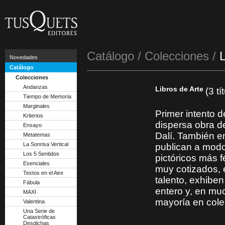
Catálogo / Colecciones /
L
Novedades
Catálogo
Colecciones
Andanzas
Libros de Arte
(3 tí
Tiempo de Memoria
Marginales
Primer intento d
Kriterios
dispersa obra d
Ensayo
Dalí. También e
Metatemas
La Sonrisa Vertical
publican a modo
Los 5 Sentidos
pictóricos más f
Esenciales
muy cotizados, 
Textos en el Aire
talento, exhibe
Fábula
entero y, en mu
MAXI
mayoría en cole
Valentina
Una Serie de
Catastróficas
Desdichas