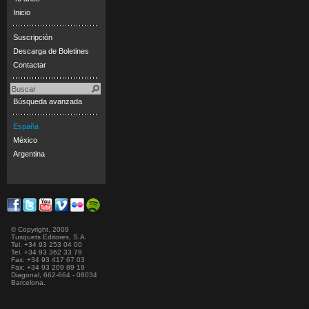
Inicio
Suscripción
Descarga de Boletines
Contactar
Búsqueda avanzada
España
México
Argentina
© Copyright, 2009
Tusquets Editores, S.A.
Tel. +34 93 253 04 00
Tel. +34 93 362 33 79
Fax: +34 93 417 67 03
Fax: +34 93 209 89 19
Diagonal, 662-664 - 08034
Barcelona.