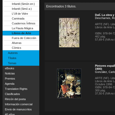
Infantil (Simón en:)
Encontrados 3 títulos.
Infantil (Simó a:)
L'Ull de Vidre
Dalí. La obra 
Descharnes, Ro
Caminada
Cuadernos Ínfimos
ARTE (NF).
Libr
Libros de Arte L
La Flauta Mágica
Libros de Arte
ISBN: 978-84-7
462 pág.
Fuera de Colección
57,69 € (IVA no 
Afueras
Cómics
Autores
Títulos
Temas
Pintores espa
eBooks
1900)
González, Carl
Noticias
ARTE (NF).
Libr
Premios
Libros de Arte L
Agenda
Octubre 1996
ISBN: 978-84-7
Translation Rights
300 pág.
37,50 € (IVA no 
Clasificados
Rincón del poeta
Información comercial
Envio de manuscritos
40 años