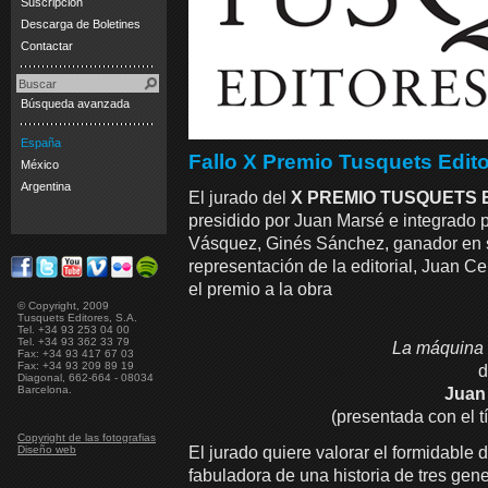
Suscripción
Descarga de Boletines
Contactar
Búsqueda avanzada
España
Fallo X Premio Tusquets Edit
México
Argentina
El jurado del
X PREMIO TUSQUETS 
presidido por Juan Marsé e integrado
Vásquez, Ginés Sánchez, ganador en su
representación de la editorial, Juan C
el premio a la obra
© Copyright, 2009
Tusquets Editores, S.A.
Tel. +34 93 253 04 00
Tel. +34 93 362 33 79
La máquina 
Fax: +34 93 417 67 03
Fax: +34 93 209 89 19
d
Diagonal, 662-664 - 08034
Barcelona.
Juan 
(presentada con el t
Copyright de las fotografias
El jurado quiere valorar el formidable 
Diseño web
fabuladora de una historia de tres ge