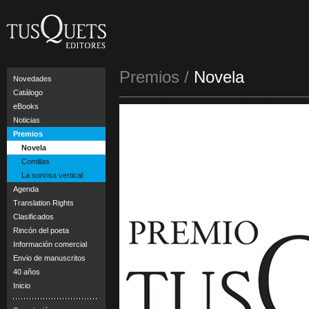
Premios /
Novela
Novedades
Catálogo
eBooks
Noticias
Premios
Novela
Comillas
La sonrisa vertical
Agenda
Translation Rights
Clasificados
Rincón del poeta
Información comercial
Envio de manuscritos
40 años
Inicio