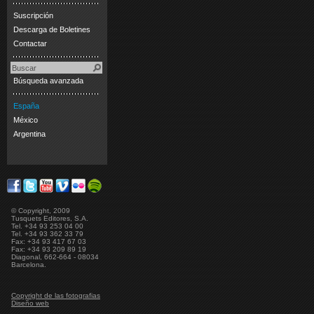
Suscripción
Descarga de Boletines
Contactar
Búsqueda avanzada
España
México
Argentina
© Copyright, 2009
Tusquets Editores, S.A.
Tel. +34 93 253 04 00
Tel. +34 93 362 33 79
Fax: +34 93 417 67 03
Fax: +34 93 209 89 19
Diagonal, 662-664 - 08034
Barcelona.
Copyright de las fotografias
Diseño web