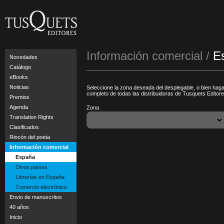
Información comercial /
E
Novedades
Catálogo
eBooks
Noticias
Seleccione la zona deseada del desplegable, o bien haga 
completo de todas las distribuidoras de Tusquets Editor
Premios
Agenda
Zona
Translation Rights
Clasificados
Rincón del poeta
Información comercial
España
Otros países
Librerías en España
Comercio electrónico
Envio de manuscritos
40 años
Inicio