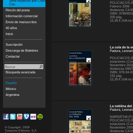
Serie inspector jefe Chen
POLICIACOS (F
Cao
Febrero 2006
Andanzas CA 6
Rincón del poeta
ISBN: 9788483
Información comercial
200 pág.
15,38 € (IVA no 
Envio de manuscritos
40 años
Inicio
Suscripción
La cola de la s
Descarga de Boletines
Padura, Leonar
Contactar
POLICIACOS (F
estaciones (Co
Noviembre 201
Andanzas 690/
Búsqueda avanzada
ISBN: 978-84-8
192 pág.
15,39 € (IVA no 
España
México
Argentina
La neblina del
Padura, Leonar
NARRATIVA (F)
POLICIACOS (F
estaciones (Co
© Copyright, 2009
Noviembre 200
Tusquets Editores, S.A.
Andanzas CA 6