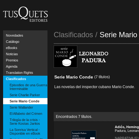
Clasificados /
Serie Mari
Novedades
Catálogo
eBooks
Noticias
Premios
Agenda
Translation Rights
Serie Mario Conde
(7 títulos)
Clasificados
Episodios de una Guerra
Las novelas del inspector cubano Mario Conde.
Interminable
Serie Charlie Parker
Serie Mario Conde
Serie Wallander
El Alfabeto del Crimen
Encontrados 7 títulos.
Trilogía de la crisis -
Serie Kostas Jaritos
Adiós, Hemin
La Sonrisa Vertical -
Padura, Leonar
Disponible en eBook
NARRATIVA (F)