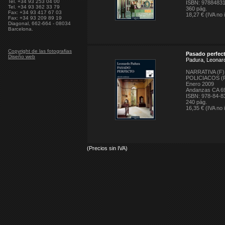
Tel. +34 93 253 04 00
ISBN: 9788483
Tel. +34 93 362 33 79
360 pág.
Fax: +34 93 417 67 03
18,27 € (IVA no 
Fax: +34 93 209 89 19
Diagonal, 662-664 - 08034
Barcelona.
Copyright de las fotografias
Pasado perfec
Diseño web
Padura, Leonar
NARRATIVA (F)
POLICIACOS (F
Enero 2009
Andanzas CA 6
ISBN: 978-84-8
240 pág.
16,35 € (IVA no 
(Precios sin IVA)