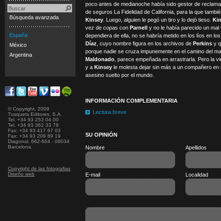
poco antes de medianoche había sido gestor de reclam
de seguros La Fidelidad de California, para la que tambi
Búsqueda avanzada
Kinsey
. Luego, alguien le pegó un tiro y lo dejó tieso.
Ki
vez de copas con
Parnell
y no le había parecido un mal t
España
dependiera de ella, no se habría metido en los líos en lo
Díaz
, cuyo nombre figura en los archivos de
Perkins
y q
México
porque nadie se cruza impunemente en el camino del m
Argentina
Maldonado
, parece empeñada en arrastrarla. Pero la v
y a
Kinsey
le molesta dejar sin más a un compañero en 
asesino suelto por el mundo.
INFORMACIÓN COMPLEMENTARIA
© Copyright, 2009
Lectura breve
Tusquets Editores, S.A.
Tel. +34 93 253 04 00
Tel. +34 93 362 33 79
Fax: +34 93 417 67 03
SU OPINIÓN
Fax: +34 93 209 89 19
Diagonal, 662-664 - 08034
Barcelona.
Nombre
Apellidos
Copyright de las fotografias
Diseño web
E-mail
Localidad