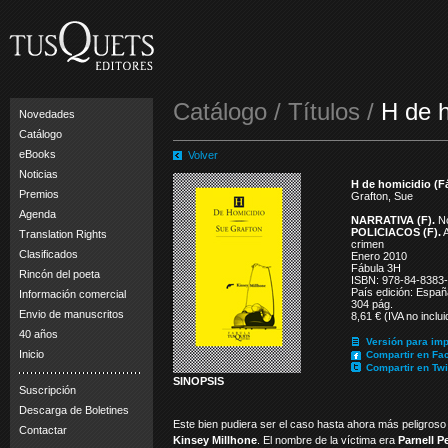
Catálogo / Títulos /
H de h
Novedades
Catálogo
eBooks
Volver
Noticias
H de homicidio (F
Premios
Grafton, Sue
Agenda
NARRATIVA (F).
No
POLICIACOS (F).
A
Translation Rights
crimen
Clasificados
Enero 2010
Fábula 3H
Rincón del poeta
ISBN: 978-84-8383
País edición: Españ
Información comercial
304 pág.
Envio de manuscritos
8,61 € (IVA no inclui
40 años
Versión para imp
Inicio
Compartir en Fa
Compartir en Twi
SINOPSIS
Suscripción
Descarga de Boletines
Este bien pudiera ser el caso hasta ahora más peligroso
Contactar
Kinsey Millhone
. El nombre de la víctima era
Parnell P