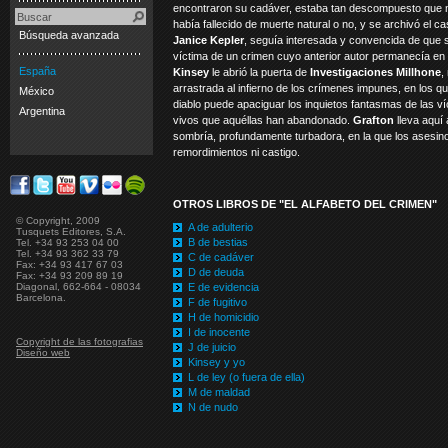
encontraron su cadáver, estaba tan descompuesto que n
había fallecido de muerte natural o no, y se archivó el ca
Búsqueda avanzada
Janice Kepler
, seguía interesada y convencida de que s
víctima de un crimen cuyo anterior autor permanecía en 
España
Kinsey
le abrió la puerta de
Investigaciones Millhone
,
arrastrada al infierno de los crímenes impunes, en los qu
México
diablo puede apaciguar los inquietos fantasmas de las víc
Argentina
vivos que aquéllas han abandonado.
Grafton
lleva aquí
sombría, profundamente turbadora, en la que los asesino
remordimientos ni castigo.
OTROS LIBROS DE "EL ALFABETO DEL CRIMEN"
© Copyright, 2009
A de adulterio
Tusquets Editores, S.A.
B de bestias
Tel. +34 93 253 04 00
Tel. +34 93 362 33 79
C de cadáver
Fax: +34 93 417 67 03
D de deuda
Fax: +34 93 209 89 19
Diagonal, 662-664 - 08034
E de evidencia
Barcelona.
F de fugitivo
H de homicidio
I de inocente
Copyright de las fotografias
J de juicio
Diseño web
Kinsey y yo
L de ley (o fuera de ella)
M de maldad
N de nudo