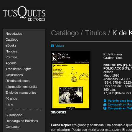
Catálogo / Títulos /
K de 
Novedades
Catálogo
eBooks
Volver
Noticias
K de Kinsey
Premios
Grafton, Sue
Agenda
NARRATIVA (F).
No
POLICIACOS (F).
A
Translation Rights
crimen
Clasificados
Mayo 1995
Andanzas CA 111K
Rincón del poeta
ISBN: 978-84-7223
País edición: Españ
Información comercial
360 pág.
Envio de manuscritos
17,31 € (IVA no incl
40 años
Versión para imp
Inicio
Compartir en Fa
Compartir en Twi
SINOPSIS
Suscripción
Descarga de Boletines
Lorna Kepler
era guapa y obstinada, una solitaria a qui
Contactar
con el peligro. Puede que muriera por esta razón. El ca