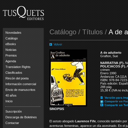
Catálogo / Títulos /
A de a
Novedades
Catálogo
eBooks
Volver
Noticias
A de adulterio
Premios
Grafton, Sue
Agenda
NARRATIVA (F).
No
POLICIACOS (F).
A
Translation Rights
crimen
Clasificados
Enero 1990
Andanzas CA 111A
Rincón del poeta
ISBN: 978-84-7223
País edición: Españ
Información comercial
288 pág.
Envio de manuscritos
15,38 € (IVA no incl
40 años
Versión para imp
Inicio
Compartir en Fa
Compartir en Twi
SINOPSIS
Suscripción
Descarga de Boletines
El astuto abogado
Laurence Fife
, conocido también por
Contactar
aventuras femeninas, aparece un día asesinado. En el ju