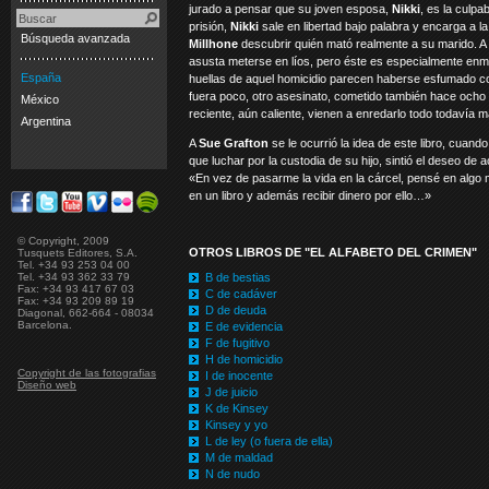
jurado a pensar que su joven esposa,
Nikki
, es la culp
prisión,
Nikki
sale en libertad bajo palabra y encarga a l
Búsqueda avanzada
Millhone
descubrir quién mató realmente a su marido. A
asusta meterse en líos, pero éste es especialmente en
España
huellas de aquel homicidio parecen haberse esfumado con
fuera poco, otro asesinato, cometido también hace ocho
México
reciente, aún caliente, vienen a enredarlo todo todavía
Argentina
A
Sue Grafton
se le ocurrió la idea de este libro, cuando
que luchar por la custodia de su hijo, sintió el deseo de
«En vez de pasarme la vida en la cárcel, pensé en algo 
en un libro y además recibir dinero por ello…»
© Copyright, 2009
OTROS LIBROS DE "EL ALFABETO DEL CRIMEN"
Tusquets Editores, S.A.
Tel. +34 93 253 04 00
Tel. +34 93 362 33 79
B de bestias
Fax: +34 93 417 67 03
C de cadáver
Fax: +34 93 209 89 19
D de deuda
Diagonal, 662-664 - 08034
Barcelona.
E de evidencia
F de fugitivo
H de homicidio
Copyright de las fotografias
I de inocente
Diseño web
J de juicio
K de Kinsey
Kinsey y yo
L de ley (o fuera de ella)
M de maldad
N de nudo