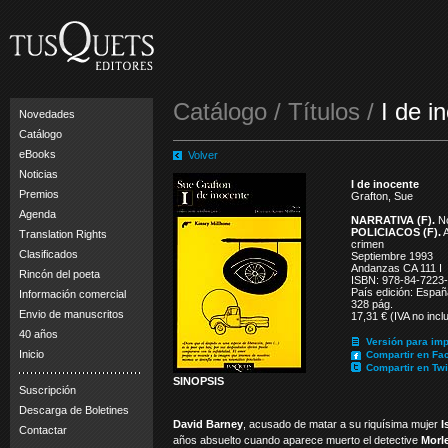
Catálogo / Títulos /
I de i
Novedades
Catálogo
eBooks
Volver
Noticias
I de inocente
Premios
Grafton, Sue
Agenda
NARRATIVA (F).
No
POLICIACOS (F).
A
Translation Rights
crimen
Clasificados
Septiembre 1993
Andanzas CA 111 I
Rincón del poeta
ISBN: 978-84-7223
País edición: Españ
Información comercial
328 pág.
Envio de manuscritos
17,31 € (IVA no incl
40 años
Versión para imp
Inicio
Compartir en Fa
Compartir en Twi
SINOPSIS
Suscripción
Descarga de Boletines
David Barney
, acusado de matar a su riquísima mujer
I
Contactar
años absuelto cuando aparece muerto el detective
Morl