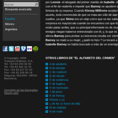
por
Lonnie
-el abogado del primer marido de
Isabelle
- d
con el fin de reabrirlo e impedir que
Barney
se apodere d
Búsqueda avanzada
fortuna de su esposa. Cuando
Kinsey Millhone
acepta 
asunto, está convencida de que se trata tan sólo de at
España
sueltos, ya que
Shine
era un viejo zorro que se las sabí
sorpresa es mayúscula cuando se encuentra con que lo
México
están patas arriba, que su principal informante es de mu
Argentina
testigos niegan haberse entrevistado con él, y, lo que es
afirma
Barney
para probar su inocencia resulta ser cier
Barney
no mató a su mujer, ¿quién lo hizo ? Le tocará a
Isabelle
Barney
se había buscado a más de un enemi
OTROS LIBROS DE "EL ALFABETO DEL CRIMEN"
© Copyright, 2009
Tusquets Editores, S.A.
Tel. +34 93 253 04 00
A de adulterio
Tel. +34 93 362 33 79
B de bestias
Fax: +34 93 417 67 03
C de cadáver
Fax: +34 93 209 89 19
Diagonal, 662-664 - 08034
D de deuda
Barcelona.
E de evidencia
F de fugitivo
H de homicidio
Copyright de las fotografias
J de juicio
Diseño web
K de Kinsey
Kinsey y yo
L de ley (o fuera de ella)
M de maldad
N de nudo