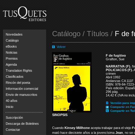
Catálogo / Títulos /
F de f
Novedades
Catálogo
eBooks
Volver
Noticias
F de fugitivo
Premios
Grafton, Sue
Agenda
NARRATIVA (F).
No
POLICIACOS (F).
A
Translation Rights
crimen
Clasificados
Abril 1992
Andanzas CA 111F
Rincón del poeta
ISBN: 978-84-7223
País edición: Españ
Información comercial
296 pág.
Envio de manuscritos
14,42 € (IVA no incl
40 años
Versión para imp
Inicio
Compartir en Fa
Compartir en Twi
SINOPSIS
Suscripción
Descarga de Boletines
Cuando
Kinsey Millhone
acepta trabajar para el viejo
Fo
Contactar
mató hace diecisiete años a la jovencísima
Jean
, no se 