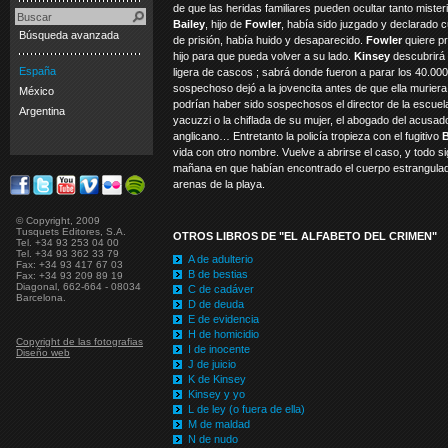
de que las heridas familiares pueden ocultar tanto misteri
Bailey
, hijo de
Fowler
, había sido juzgado y declarado c
Búsqueda avanzada
de prisión, había huido y desaparecido.
Fowler
quiere pr
hijo para que pueda volver a su lado.
Kinsey
descubrirá
España
ligera de cascos ; sabrá donde fueron a parar los 40.000
sospechoso dejó a la jovencita antes de que ella muriera
México
podrían haber sido sospechosos el director de la escuela,
Argentina
yacuzzi o la chiflada de su mujer, el abogado del acusado
anglicano… Entretanto la policía tropieza con el fugitivo
B
vida con otro nombre. Vuelve a abrirse el caso, y todo si
mañana en que habían encontrado el cuerpo estrangula
arenas de la playa.
© Copyright, 2009
Tusquets Editores, S.A.
OTROS LIBROS DE "EL ALFABETO DEL CRIMEN"
Tel. +34 93 253 04 00
Tel. +34 93 362 33 79
A de adulterio
Fax: +34 93 417 67 03
B de bestias
Fax: +34 93 209 89 19
Diagonal, 662-664 - 08034
C de cadáver
Barcelona.
D de deuda
E de evidencia
H de homicidio
Copyright de las fotografias
I de inocente
Diseño web
J de juicio
K de Kinsey
Kinsey y yo
L de ley (o fuera de ella)
M de maldad
N de nudo