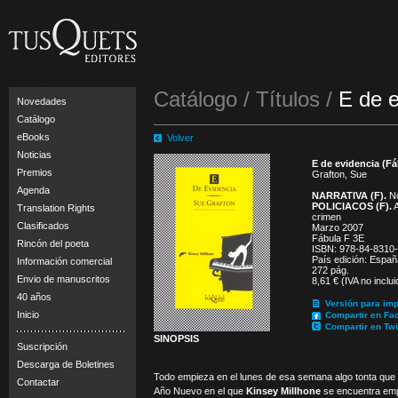
Catálogo / Títulos /
E de e
Novedades
Catálogo
eBooks
Volver
Noticias
E de evidencia (Fá
Premios
Grafton, Sue
Agenda
NARRATIVA (F).
No
POLICIACOS (F).
A
Translation Rights
crimen
Clasificados
Marzo 2007
Fábula F 3E
Rincón del poeta
ISBN: 978-84-8310
País edición: Españ
Información comercial
272 pág.
Envio de manuscritos
8,61 € (IVA no inclui
40 años
Versión para imp
Inicio
Compartir en Fa
Compartir en Twi
SINOPSIS
Suscripción
Descarga de Boletines
Todo empieza en el lunes de esa semana algo tonta que
Contactar
Año Nuevo en el que
Kinsey Millhone
se encuentra em