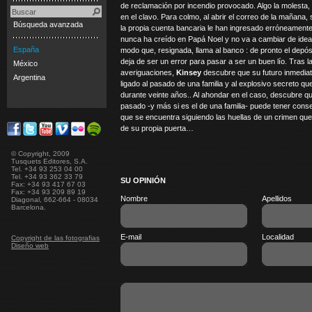
de reclamación por incendio provocado. Algo la molesta,
en el clavo. Para colmo, al abrir el correo de la mañana
Búsqueda avanzada
la propia cuenta bancaria le han ingresado erróneament
nunca ha creído en Papá Noel y no va a cambiar de idea 
España
modo que, resignada, llama al banco : de pronto el depós
deja de ser un error para pasar a ser un buen lío. Tras l
México
averiguaciones,
Kinsey
descubre que su futuro inmediat
Argentina
ligado al pasado de una familia y al explosivo secreto qu
durante veinte años.. Al ahondar en el caso, descubre q
pasado -y más si es el de una familia- puede tener conse
que se encuentra siguiendo las huellas de un crimen qu
de su propia puerta…
© Copyright, 2009
Tusquets Editores, S.A.
Tel. +34 93 253 04 00
Tel. +34 93 362 33 79
SU OPINIÓN
Fax: +34 93 417 67 03
Fax: +34 93 209 89 19
Nombre
Apellidos
Diagonal, 662-664 - 08034
Barcelona.
E-mail
Localidad
Copyright de las fotografias
Diseño web