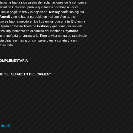
ianoche había sido gestor de reclamaciones de la compañía
idad de California, para la que también trabaja a veces
uien le pegó un tiro y lo dejó tieso.
Kinsey
había ido alguna
Parnell
y no le había parecido un mal tipo. Aun así, si
 no se habría metido en los líos en los que una tal
Bibianna
figura en los archivos de
Perkins
y que teme por su vida
ruza impunemente en el camino del maníaco
Raymond
ce empeñada en arrastrarla. Pero la vida nunca es tan simple
sta dejar sin más a un compañero en la cuneta y a un
 el mundo.
COMPLEMENTARIA
E "EL ALFABETO DEL CRIMEN"
 de ella)