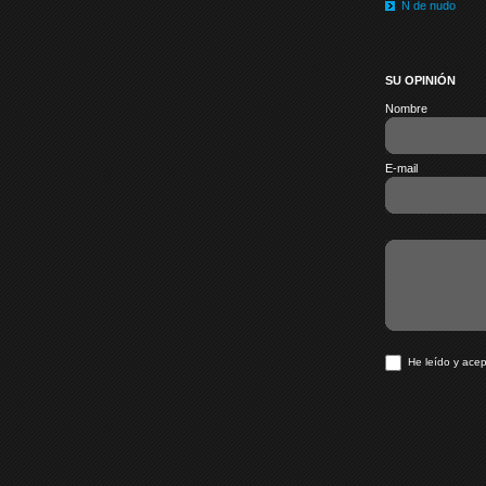
N de nudo
SU OPINIÓN
Nombre
E-mail
He leído y acep