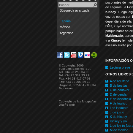
poco antes de med
de seguros La Fidel
Búsqueda avanzada
Kinsey
. Luego, alg
vez de copas con
España
dependiera de ella,
Díaz
, cuyo nombre 
México
porque nadie se c
Argentina
Maldonado
, pare
y a
Kinsey
le mole
asesino suelto por
INFORMACIÓN 
© Copyright, 2009
Lectura breve
Tusquets Editores, S.A.
Tel. +34 93 253 04 00
OTROS LIBROS D
Tel. +34 93 362 33 79
Fax: +34 93 417 67 03
A de adulterio
Fax: +34 93 209 89 19
Diagonal, 662-664 - 08034
B de bestias
Barcelona.
C de cadáver
D de deuda
E de evidencia
Copyright de las fotografias
F de fugitivo
Diseño web
I de inocente
J de juicio
K de Kinsey
Kinsey y yo
L de ley (o fuera
M de maldad