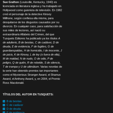
Sue Grafton
(Louisville, Kentucky, 1940) es
licenciada en literatura inglesa y ha trabajado en
Hollywood como guionista de televisión. En 1982
creó el personaje de la detective Kinsey
Millhone, según confiesa ella misma, para
desquitarse de los disgustos causados por su
divorcio. En cualquier caso, para satisfacción de
sus miles de lectores, así nació su
extraordinario Alfabeto del Crimen, del que
Tusquets Editores ha publicado ya los títulos
A
de adulterio, B de bestias, C de cadáver, D de
deuda, E de evidencia, F de fugitivo, G de
guardaespaldas, H de homicidio, I de inocente, J
de juicio, K de Kinsey, L de ley (o fuera de ella),
M de maldad, N de nudo, O de odio, P de
peligro, Q de quién, R de rebelde, S de silencio,
T de trampa
y
U de ultimátum
. Varias novelas de
la serie han obtenido premios tan importantes
como el Mysterious Stranger Award, el Shamus
Award, el Anthony Award, y, en 2004, el Premio
Ross Macdonald.
TÍTULOS DEL AUTOR EN TUSQUETS:
B de bestias
C de cadáver
D de deuda
E de evidencia