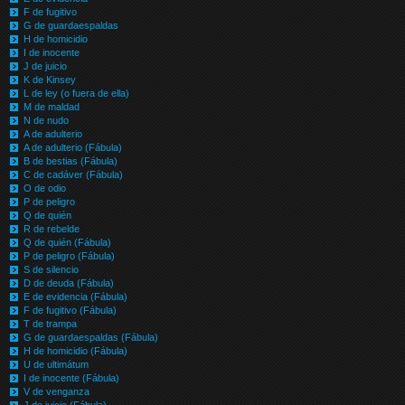
F de fugitivo
G de guardaespaldas
H de homicidio
I de inocente
J de juicio
K de Kinsey
L de ley (o fuera de ella)
M de maldad
N de nudo
A de adulterio
A de adulterio (Fábula)
B de bestias (Fábula)
C de cadáver (Fábula)
O de odio
P de peligro
Q de quién
R de rebelde
Q de quién (Fábula)
P de peligro (Fábula)
S de silencio
D de deuda (Fábula)
E de evidencia (Fábula)
F de fugitivo (Fábula)
T de trampa
G de guardaespaldas (Fábula)
H de homicidio (Fábula)
U de ultimátum
I de inocente (Fábula)
V de venganza