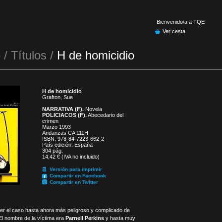
Bienvenido/a a TQE
Ver cesta
 / Títulos /
H de homicidio
H de homicidio
Grafton, Sue
NARRATIVA (F).
Novela
POLICIACOS (F).
Abecedario del
crimen
Marzo 1993
Andanzas CA 111H
ISBN: 978-84-7223-662-2
País edición: España
304 pág.
14,42 € (IVA no incluido)
Versión para imprimir
Compartir en Facebook
Compartir en Twitter
ser el caso hasta ahora más peligroso y complicado de
 El nombre de la víctima era
Parnell Perkins
y hasta muy