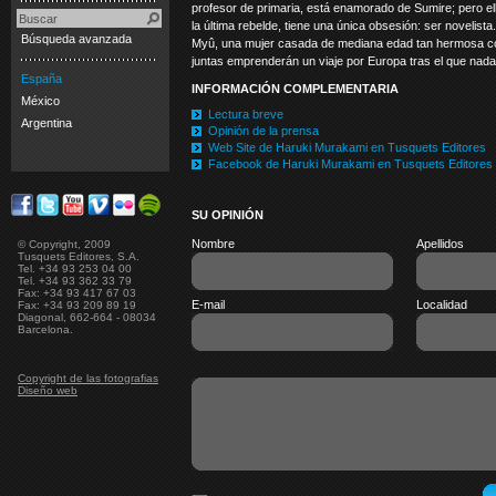
profesor de primaria, está enamorado de Sumire; pero el
la última rebelde, tiene una única obsesión: ser novelist
Búsqueda avanzada
Myû, una mujer casada de mediana edad tan hermosa c
juntas emprenderán un viaje por Europa tras el que nada 
España
INFORMACIÓN COMPLEMENTARIA
México
Lectura breve
Argentina
Opinión de la prensa
Web Site de Haruki Murakami en Tusquets Editores
Facebook de Haruki Murakami en Tusquets Editores
SU OPINIÓN
Nombre
Apellidos
© Copyright, 2009
Tusquets Editores, S.A.
Tel. +34 93 253 04 00
Tel. +34 93 362 33 79
Fax: +34 93 417 67 03
E-mail
Localidad
Fax: +34 93 209 89 19
Diagonal, 662-664 - 08034
Barcelona.
Copyright de las fotografias
Diseño web