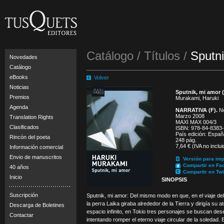
Catálogo / Títulos /
Sputn
Novedades
Catálogo
eBooks
Volver
Noticias
Sputnik, mi amor 
Premios
Murakami, Haruki
Agenda
NARRATIVA (F).
No
Marzo 2008
Translation Rights
MAXI MAX 004/3
Clasificados
ISBN: 978-84-8383
País edición: Españ
Rincón del poeta
248 pág.
7,64 € (IVA no inclui
Información comercial
Envio de manuscritos
Versión para imp
Compartir en Fa
40 años
Compartir en Twi
Inicio
SINOPSIS
Suscripción
Sputnik, mi amor: Del mismo modo en que, en el viaje del 
la perra Laika giraba alrededor de la Tierra y dirigía su a
Descarga de Boletines
espacio infinito, en Tokio tres personajes se buscan d
Contactar
intentando romper el eterno viaje circular de la soledad. 